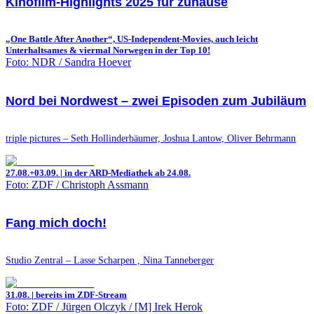
Kinofilm-Highlights 2025 für zuhause
„One Battle After Another“, US-Independent-Movies, auch leicht
Unterhaltsames & viermal Norwegen in der Top 10!
Foto: NDR / Sandra Hoever
Nord bei Nordwest – zwei Episoden zum Jubiläum
triple pictures – Seth Hollinderbäumer, Joshua Lantow, Oliver Behrmann
27.08.+03.09. | in der ARD-Mediathek ab 24.08.
Foto: ZDF / Christoph Assmann
Fang mich doch!
Studio Zentral – Lasse Scharpen , Nina Tanneberger
31.08. | bereits im ZDF-Stream
Foto: ZDF / Jürgen Olczyk / [M] Irek Herok