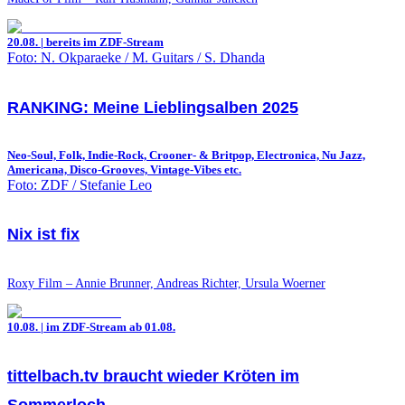
20.08. | bereits im ZDF-Stream
Foto: N. Okparaeke / M. Guitars / S. Dhanda
RANKING: Meine Lieblingsalben 2025
Neo-Soul, Folk, Indie-Rock, Crooner- & Britpop, Electronica, Nu Jazz,
Americana, Disco-Grooves, Vintage-Vibes etc.
Foto: ZDF / Stefanie Leo
Nix ist fix
Roxy Film – Annie Brunner, Andreas Richter, Ursula Woerner
10.08. | im ZDF-Stream ab 01.08.
tittelbach.tv braucht wieder Kröten im
Sommerloch