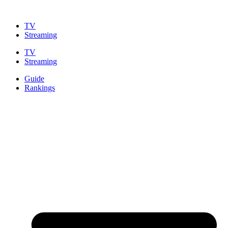
Zum
Inhalt
TV
springen
Streaming
TV
Streaming
Guide
Rankings