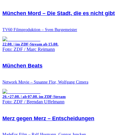
München Mord – Die Stadt, die es nicht gibt
TV60 Filmproduktion – Sven Burgemeister
22.08. | im ZDF-Stream ab 15.08.
Foto: ZDF / Marc Reimann
München Beats
Network Movie – Susanne Flor, Wolfgang Cimera
26.+27.08. | ab 07.08. im ZDF-Stream
Foto: ZDF / Brendan Uffelmann
Merz gegen Merz – Entscheidungen
MadeFor Film – Ralf Husmann, Gunnar Juncken