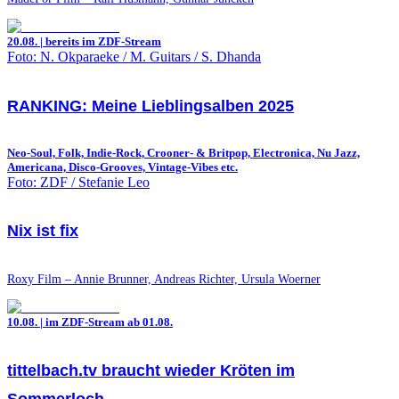
20.08. | bereits im ZDF-Stream
Foto: N. Okparaeke / M. Guitars / S. Dhanda
RANKING: Meine Lieblingsalben 2025
Neo-Soul, Folk, Indie-Rock, Crooner- & Britpop, Electronica, Nu Jazz,
Americana, Disco-Grooves, Vintage-Vibes etc.
Foto: ZDF / Stefanie Leo
Nix ist fix
Roxy Film – Annie Brunner, Andreas Richter, Ursula Woerner
10.08. | im ZDF-Stream ab 01.08.
tittelbach.tv braucht wieder Kröten im
Sommerloch