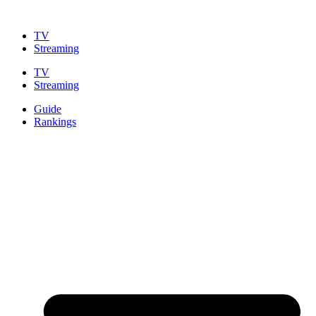
Zum
Inhalt
TV
springen
Streaming
TV
Streaming
Guide
Rankings