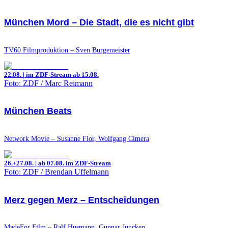
München Mord – Die Stadt, die es nicht gibt
TV60 Filmproduktion – Sven Burgemeister
22.08. | im ZDF-Stream ab 15.08.
Foto: ZDF / Marc Reimann
München Beats
Network Movie – Susanne Flor, Wolfgang Cimera
26.+27.08. | ab 07.08. im ZDF-Stream
Foto: ZDF / Brendan Uffelmann
Merz gegen Merz – Entscheidungen
MadeFor Film – Ralf Husmann, Gunnar Juncken