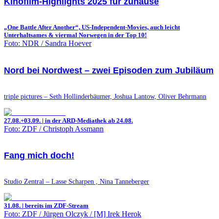
Kinofilm-Highlights 2025 für zuhause
„One Battle After Another“, US-Independent-Movies, auch leicht
Unterhaltsames & viermal Norwegen in der Top 10!
Foto: NDR / Sandra Hoever
Nord bei Nordwest – zwei Episoden zum Jubiläum
triple pictures – Seth Hollinderbäumer, Joshua Lantow, Oliver Behrmann
27.08.+03.09. | in der ARD-Mediathek ab 24.08.
Foto: ZDF / Christoph Assmann
Fang mich doch!
Studio Zentral – Lasse Scharpen , Nina Tanneberger
31.08. | bereits im ZDF-Stream
Foto: ZDF / Jürgen Olczyk / [M] Irek Herok