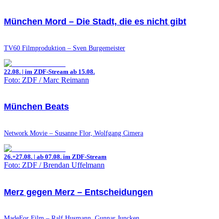
München Mord – Die Stadt, die es nicht gibt
TV60 Filmproduktion – Sven Burgemeister
22.08. | im ZDF-Stream ab 15.08.
Foto: ZDF / Marc Reimann
München Beats
Network Movie – Susanne Flor, Wolfgang Cimera
26.+27.08. | ab 07.08. im ZDF-Stream
Foto: ZDF / Brendan Uffelmann
Merz gegen Merz – Entscheidungen
MadeFor Film – Ralf Husmann, Gunnar Juncken