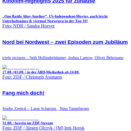
Kinofilm-Highlights 2025 für zuhause
„One Battle After Another“, US-Independent-Movies, auch leicht
Unterhaltsames & viermal Norwegen in der Top 10!
Foto: NDR / Sandra Hoever
Nord bei Nordwest – zwei Episoden zum Jubiläum
triple pictures – Seth Hollinderbäumer, Joshua Lantow, Oliver Behrmann
27.08.+03.09. | in der ARD-Mediathek ab 24.08.
Foto: ZDF / Christoph Assmann
Fang mich doch!
Studio Zentral – Lasse Scharpen , Nina Tanneberger
31.08. | bereits im ZDF-Stream
Foto: ZDF / Jürgen Olczyk / [M] Irek Herok