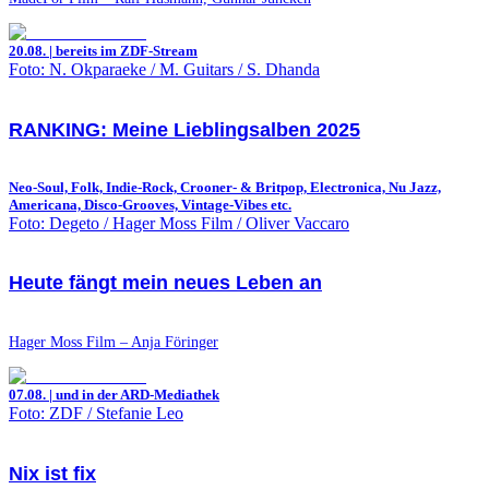
20.08. | bereits im ZDF-Stream
Foto: N. Okparaeke / M. Guitars / S. Dhanda
RANKING: Meine Lieblingsalben 2025
Neo-Soul, Folk, Indie-Rock, Crooner- & Britpop, Electronica, Nu Jazz,
Americana, Disco-Grooves, Vintage-Vibes etc.
Foto: Degeto / Hager Moss Film / Oliver Vaccaro
Heute fängt mein neues Leben an
Hager Moss Film – Anja Föringer
07.08. | und in der ARD-Mediathek
Foto: ZDF / Stefanie Leo
Nix ist fix