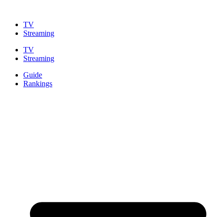
Zum
Inhalt
TV
springen
Streaming
TV
Streaming
Guide
Rankings