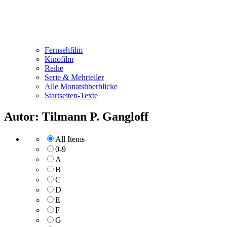
Fernsehfilm
Kinofilm
Reihe
Serie & Mehrteiler
Alle Monatsüberblicke
Startseiten-Texte
Autor: Tilmann P. Gangloff
All Items
0-9
A
B
C
D
E
F
G