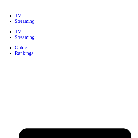
Zum
Inhalt
TV
springen
Streaming
TV
Streaming
Guide
Rankings