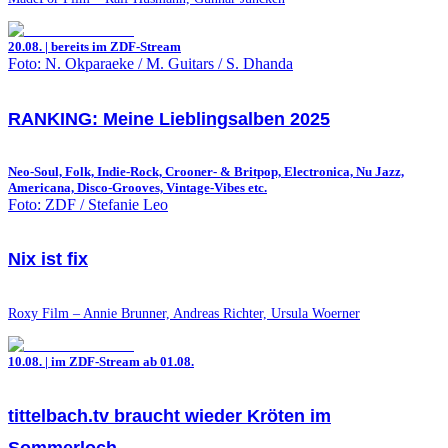
20.08. | bereits im ZDF-Stream
Foto: N. Okparaeke / M. Guitars / S. Dhanda
RANKING: Meine Lieblingsalben 2025
Neo-Soul, Folk, Indie-Rock, Crooner- & Britpop, Electronica, Nu Jazz,
Americana, Disco-Grooves, Vintage-Vibes etc.
Foto: ZDF / Stefanie Leo
Nix ist fix
Roxy Film – Annie Brunner, Andreas Richter, Ursula Woerner
10.08. | im ZDF-Stream ab 01.08.
tittelbach.tv braucht wieder Kröten im
Sommerloch