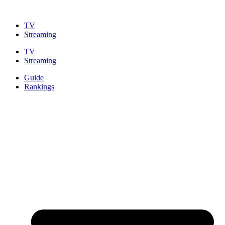
Zum
Inhalt
TV
springen
Streaming
TV
Streaming
Guide
Rankings