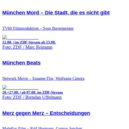
München Mord – Die Stadt, die es nicht gibt
TV60 Filmproduktion – Sven Burgemeister
22.08. | im ZDF-Stream ab 15.08.
Foto: ZDF / Marc Reimann
München Beats
Network Movie – Susanne Flor, Wolfgang Cimera
26.+27.08. | ab 07.08. im ZDF-Stream
Foto: ZDF / Brendan Uffelmann
Merz gegen Merz – Entscheidungen
MadeFor Film – Ralf Husmann, Gunnar Juncken