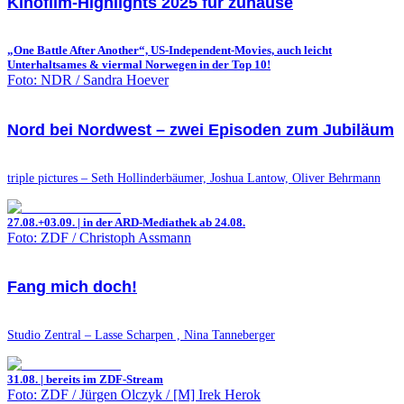
Kinofilm-Highlights 2025 für zuhause
„One Battle After Another“, US-Independent-Movies, auch leicht
Unterhaltsames & viermal Norwegen in der Top 10!
Foto: NDR / Sandra Hoever
Nord bei Nordwest – zwei Episoden zum Jubiläum
triple pictures – Seth Hollinderbäumer, Joshua Lantow, Oliver Behrmann
27.08.+03.09. | in der ARD-Mediathek ab 24.08.
Foto: ZDF / Christoph Assmann
Fang mich doch!
Studio Zentral – Lasse Scharpen , Nina Tanneberger
31.08. | bereits im ZDF-Stream
Foto: ZDF / Jürgen Olczyk / [M] Irek Herok