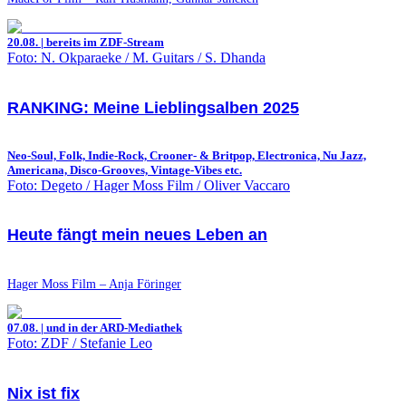
20.08. | bereits im ZDF-Stream
Foto: N. Okparaeke / M. Guitars / S. Dhanda
RANKING: Meine Lieblingsalben 2025
Neo-Soul, Folk, Indie-Rock, Crooner- & Britpop, Electronica, Nu Jazz,
Americana, Disco-Grooves, Vintage-Vibes etc.
Foto: Degeto / Hager Moss Film / Oliver Vaccaro
Heute fängt mein neues Leben an
Hager Moss Film – Anja Föringer
07.08. | und in der ARD-Mediathek
Foto: ZDF / Stefanie Leo
Nix ist fix