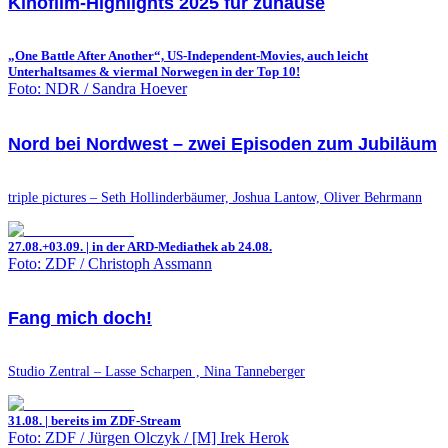
Kinofilm-Highlights 2025 für zuhause
„One Battle After Another“, US-Independent-Movies, auch leicht
Unterhaltsames & viermal Norwegen in der Top 10!
Foto: NDR / Sandra Hoever
Nord bei Nordwest – zwei Episoden zum Jubiläum
triple pictures – Seth Hollinderbäumer, Joshua Lantow, Oliver Behrmann
27.08.+03.09. | in der ARD-Mediathek ab 24.08.
Foto: ZDF / Christoph Assmann
Fang mich doch!
Studio Zentral – Lasse Scharpen , Nina Tanneberger
31.08. | bereits im ZDF-Stream
Foto: ZDF / Jürgen Olczyk / [M] Irek Herok