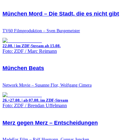
München Mord – Die Stadt, die es nicht gibt
TV60 Filmproduktion – Sven Burgemeister
22.08. | im ZDF-Stream ab 15.08.
Foto: ZDF / Marc Reimann
München Beats
Network Movie – Susanne Flor, Wolfgang Cimera
26.+27.08. | ab 07.08. im ZDF-Stream
Foto: ZDF / Brendan Uffelmann
Merz gegen Merz – Entscheidungen
MadeFor Film – Ralf Husmann, Gunnar Juncken