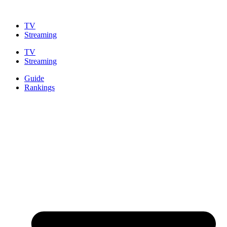
Zum
Inhalt
TV
springen
Streaming
TV
Streaming
Guide
Rankings