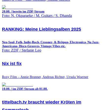
20.08. | bereits im ZDF-Stream
Foto: N. Okparaeke / M. Guitars / S. Dhanda
RANKING: Meine Lieblingsalben 2025
Neo-Soul, Folk, Indie-Rock, Crooner- & Britpop, Electronica, Nu Jazz,
Americana, Disco-Grooves, Vintage-Vibes etc.
Foto: ZDF / Stefanie Leo
Nix ist fix
Roxy Film – Annie Brunner, Andreas Richter, Ursula Woerner
10.08. | im ZDF-Stream ab 01.08.
tittelbach.tv braucht wieder Kröten im
Sommerloch