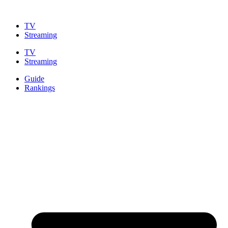
Zum
Inhalt
TV
springen
Streaming
TV
Streaming
Guide
Rankings