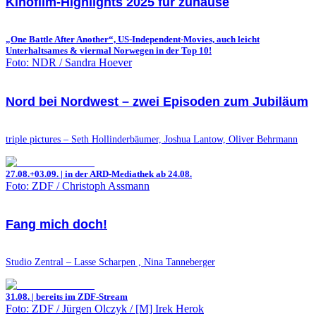
Kinofilm-Highlights 2025 für zuhause
„One Battle After Another“, US-Independent-Movies, auch leicht
Unterhaltsames & viermal Norwegen in der Top 10!
Foto: NDR / Sandra Hoever
Nord bei Nordwest – zwei Episoden zum Jubiläum
triple pictures – Seth Hollinderbäumer, Joshua Lantow, Oliver Behrmann
27.08.+03.09. | in der ARD-Mediathek ab 24.08.
Foto: ZDF / Christoph Assmann
Fang mich doch!
Studio Zentral – Lasse Scharpen , Nina Tanneberger
31.08. | bereits im ZDF-Stream
Foto: ZDF / Jürgen Olczyk / [M] Irek Herok