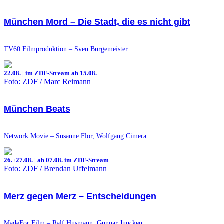
München Mord – Die Stadt, die es nicht gibt
TV60 Filmproduktion – Sven Burgemeister
22.08. | im ZDF-Stream ab 15.08.
Foto: ZDF / Marc Reimann
München Beats
Network Movie – Susanne Flor, Wolfgang Cimera
26.+27.08. | ab 07.08. im ZDF-Stream
Foto: ZDF / Brendan Uffelmann
Merz gegen Merz – Entscheidungen
MadeFor Film – Ralf Husmann, Gunnar Juncken